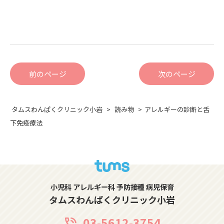
前のページ
次のページ
タムスわんぱくクリニック小岩
読み物
アレルギーの診断と舌
下免疫療法
小児科 アレルギー科 予防接種 病児保育
タムスわんぱくクリニック小岩
03-5612-3754
phone_in_talk