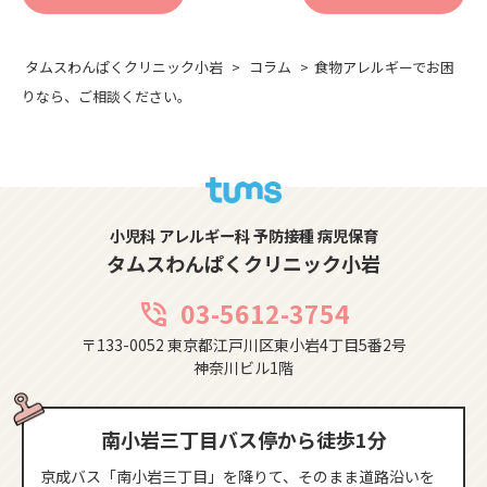
タムスわんぱくクリニック小岩
コラム
食物アレルギーでお困
りなら、ご相談ください。
小児科 アレルギー科 予防接種 病児保育
タムスわんぱくクリニック小岩
03-5612-3754
phone_in_talk
〒133-0052 東京都江戸川区東小岩4丁目5番2号
神奈川ビル1階
南小岩三丁目バス停から徒歩1分
京成バス「南小岩三丁目」を降りて、そのまま道路沿いを