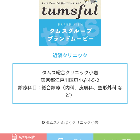
近隣クリニック
タムス総合クリニック小岩
東京都江戸川区東小岩4-5-2
診療科目：総合診療（内科、皮膚科、整形外科 な
ど）
© タムスわんぱくクリニック小岩
calendar_month
WEB予約